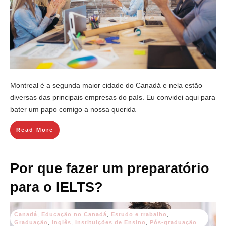
Montreal é a segunda maior cidade do Canadá e nela estão
diversas das principais empresas do país. Eu convidei aqui para
bater um papo comigo a nossa querida
Read More
Por que fazer um preparatório
para o IELTS?
Canadá
,
Educação no Canadá
,
Estudo e trabalho
,
Graduação
,
Inglês
,
Instituições de Ensino
,
Pós-graduação