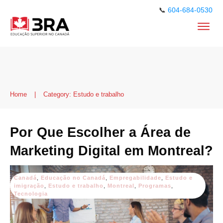
📞
604-684-0530
Home
|
Category: Estudo e trabalho
Por Que Escolher a Área de
Marketing Digital em Montreal?
Canadá
,
Educação no Canadá
,
Empregabilidade
,
Estudo e
imigração
,
Estudo e trabalho
,
Montreal
,
Programas
,
Tecnologia