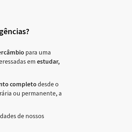
agências?
tercâmbio
para uma
teressadas em
estudar,
to completo
desde o
orária ou permanente, a
idades de nossos