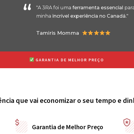
“
"A 3RA foi uma
ferramenta essencial
para
minha
incrível experiência no Canadá.
"
Tamiris Momma
GARANTIA DE MELHOR PREÇO
ência que vai economizar o seu tempo e din
Garantia de Melhor Preço