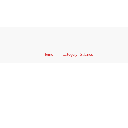
Home
|
Category: Salários
Tax Refund e Imposto
Canadá: Como funcio
Benefícios
,
Canadá
,
Custo de vida e pl