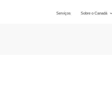
Serviços
Sobre o Canadá
 de Renda no
Salário mínim
na?
Can
anejamento
,
Familia
,
Salários