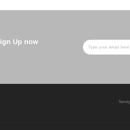
 Sign Up now
Servi