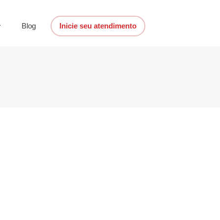
Blog
Inicie seu atendimento
o no Canadá
adá
,
Custo de vida e planejamento
,
Salários