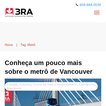
📞
604-684-0530
Home
|
Tag: Metrô
Conheça um pouco mais
sobre o metrô de Vancouver
Canadá
,
Cidades
,
Custo de vida e planejamento
,
Transporte
,
Vancouver