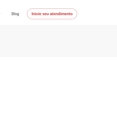
Blog
Inicie seu atendimento
no currículo para
ego no Canadá
á
,
Currículos
,
Mercado de trabalho
,
Trabalho