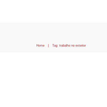
Home
|
Tag: trabalho no exterior
Currículo e cover lett
emprego no Canadá
Canadá
,
Currículos
,
Pr