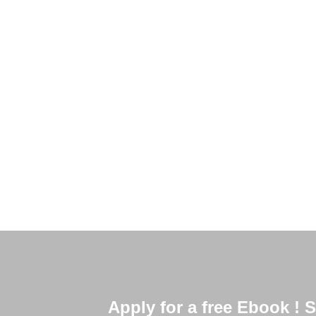
O mundo mudou. A tecnologia conecta pessoa
conseguir uma entrevista de emprego o melhor
bom e velho
Read More
Apply for a free Ebook !