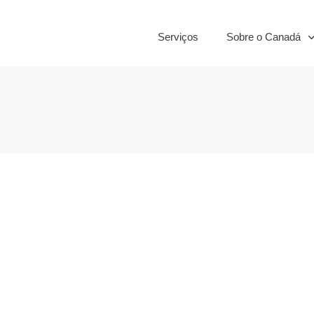
Serviços
Sobre o Canadá
er para procurar
O que colocar 
procurar empr
ocurando emprego
,
Trabalho
Canad