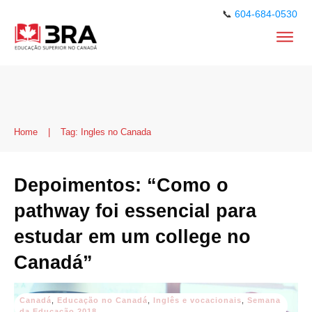
📞
604-684-0530
Home
|
Tag: Ingles no Canada
Depoimentos: “Como o
pathway foi essencial para
estudar em um college no
Canadá”
Canadá
,
Educação no Canadá
,
Inglês e vocacionais
,
Semana
da Educação 2018