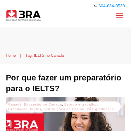
📞
604-684-0530
Home
|
Tag: IELTS no Canadá
Por que fazer um preparatório
para o IELTS?
Canadá
,
Educação no Canadá
,
Estudo e trabalho
,
Graduação
,
Inglês
,
Instituições de Ensino
,
Pós-graduação