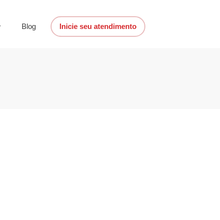
Blog
Inicie seu atendimento
itais gratuitas que
nos estudos
á
,
Custo de vida e planejamento
,
Tecnologia