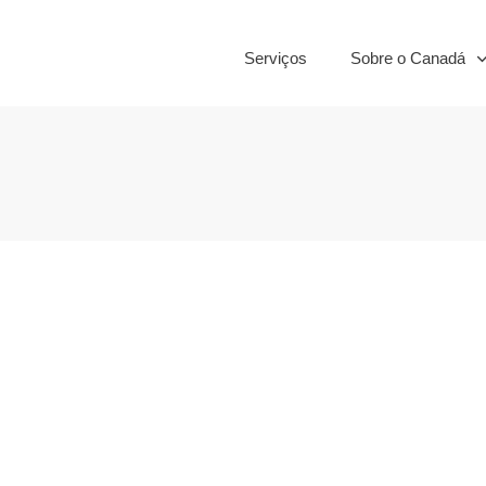
Serviços
Sobre o Canadá
passar aperto
Ferramentas dig
s primeiros
vão te ajudar 
Canad
Irlanda