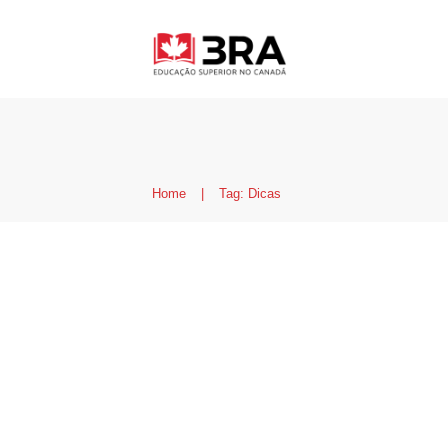
Home
|
Tag: Dicas
Cinco dicas para não 
(e não pagar mico) no
dias em Dublin