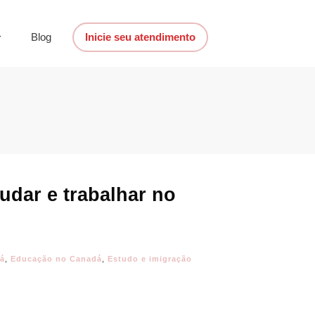
Blog
Inicie seu atendimento
dar e trabalhar no
á
,
Educação no Canadá
,
Estudo e imigração