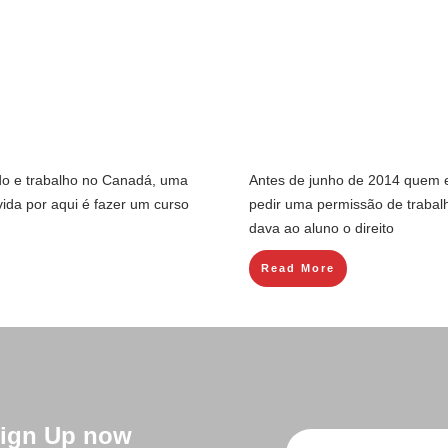
do e trabalho no Canadá, uma
Antes de junho de 2014 quem e
ida por aqui é fazer um curso
pedir uma permissão de trabal
dava ao aluno o direito
Read More
 Sign Up now