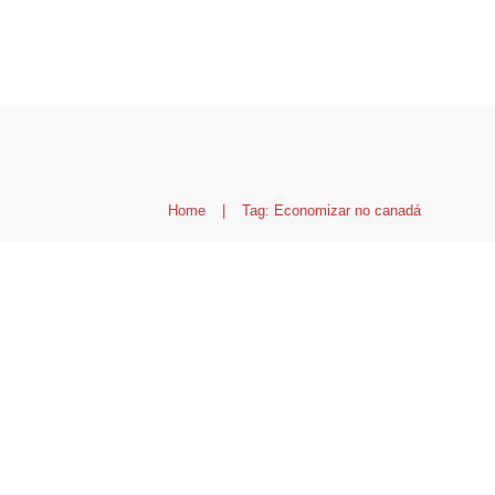
Home
|
Tag: Economizar no canadá
Descontos e muito ma
economizar no Canad
Canadá
,
Compras
,
Custo de vida e planejame
Lazer
,
Vivendo no Canadá