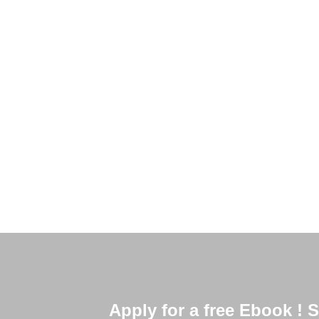
Como economizar no Canadá? Esta é uma perg
nossos clientes. E este assunto pode parecer
pessoas não sabem, mas
Read More
Apply for a free Ebook !