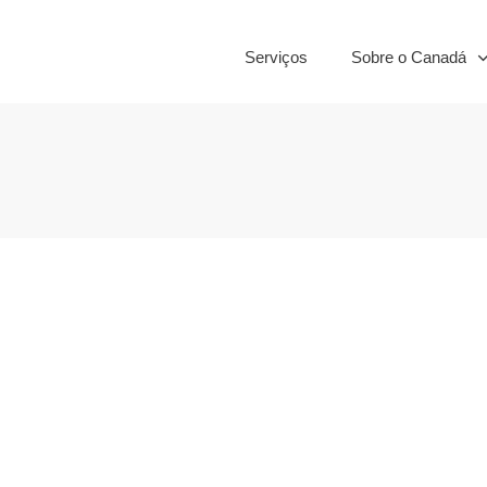
Serviços
Sobre o Canadá
is: saiba como
á
nto
,
Despesas básicas
,