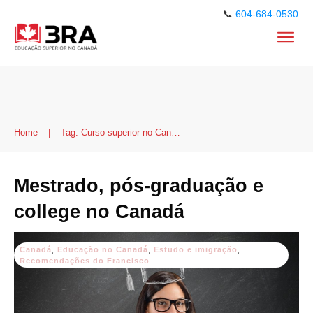
📞
604-684-0530
Home
|
Tag: Curso superior no Canadá
Mestrado, pós-graduação e
college no Canadá
Canadá
,
Educação no Canadá
,
Estudo e imigração
,
Recomendações do Francisco