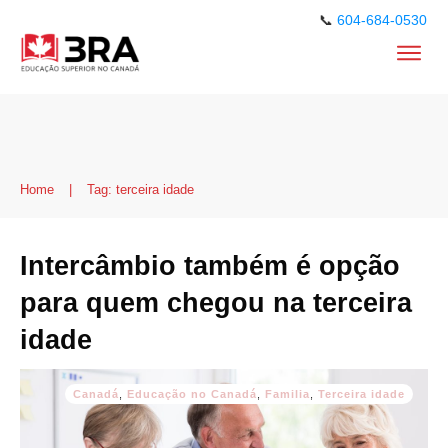
📞
604-684-0530
Home
|
Tag: terceira idade
Intercâmbio também é opção
para quem chegou na terceira
idade
Canadá
,
Educação no Canadá
,
Familia
,
Terceira idade