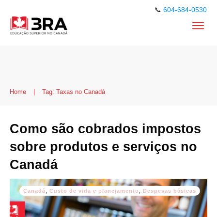
📞
604-684-0530
Home
|
Tag: Taxas no Canadá
Como são cobrados impostos
sobre produtos e serviços no
Canadá
Canadá
,
Custo de vida e planejamento
,
Despesas básicas