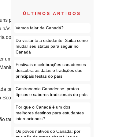
ÚLTIMOS ARTIGOS
guns produtos
Vamos falar de Canadá?
 básico),
ria dos
De visitante a estudante! Saiba como
mudar seu status para seguir no
Canadá
er uma taxa
Festivais e celebrações canadenses:
 Manitoba e
descubra as datas e tradições das
principais festas do país
Gastronomia Canadense: pratos
da província.
típicos e sabores tradicionais do país
 Scotia,
Por que o Canadá é um dos
melhores destinos para estudantes
internacionais?
são tarifados
Os povos nativos do Canadá: por