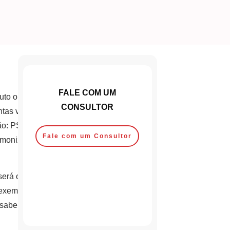
FALE COM UM
uto ou
CONSULTOR
tas vão vir
são: PST
Fale com um Consultor
rmonized
o será o mesmo
 exemplo,
sabe. Um jeito