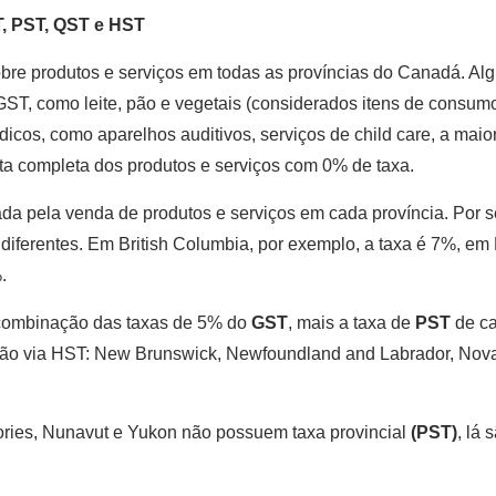
, PST, QST e HST
obre produtos e serviços em todas as províncias do Canadá. Al
GST, como leite, pão e vegetais (considerados itens de consumo
icos, como aparelhos auditivos, serviços de child care, a maio
sta completa dos produtos e serviços com 0% de taxa.
da pela venda de produtos e serviços em cada província. Por s
 diferentes. Em British Columbia, por exemplo, a taxa é 7%, em
.
 combinação das taxas de 5% do
GST
, mais a taxa de
PST
de ca
ação via HST: New Brunswick, Newfoundland and Labrador, Nova
itories, Nunavut e Yukon não possuem taxa provincial
(PST)
, lá 