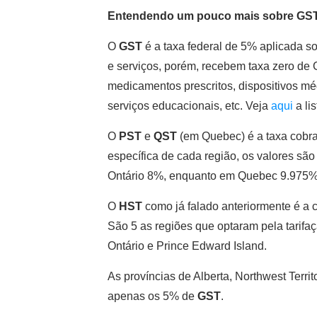
Entendendo um pouco mais sobre GST
O
GST
é a taxa federal de 5% aplicada s
e serviços, porém, recebem taxa zero de 
medicamentos prescritos, dispositivos méd
serviços educacionais, etc. Veja
aqui
a li
O
PST
e
QST
(em Quebec) é a taxa cobra
específica de cada região, os valores são
Ontário 8%, enquanto em Quebec 9.975%
O
HST
como já falado anteriormente é a
São 5 as regiões que optaram pela tarif
Ontário e Prince Edward Island.
As províncias de Alberta, Northwest Terr
apenas os 5% de
GST
.