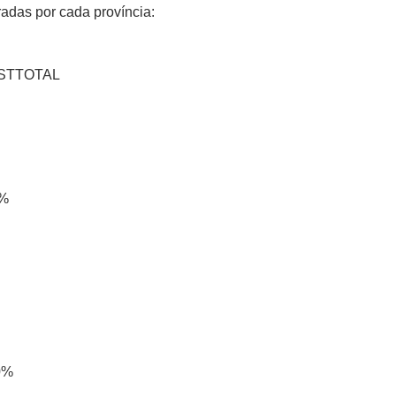
radas por cada província:
PSTTOTAL
3%
0%