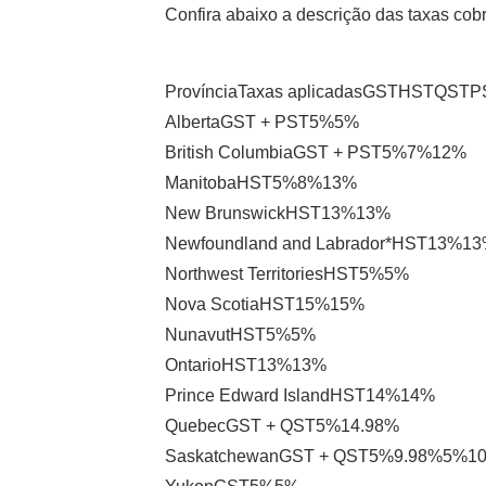
Confira abaixo a descrição das taxas cob
ProvínciaTaxas aplicadasGSTHSTQST
AlbertaGST + PST5%5%
British ColumbiaGST + PST5%7%12%
ManitobaHST5%8%13%
New BrunswickHST13%13%
Newfoundland and Labrador*HST13%1
Northwest TerritoriesHST5%5%
Nova ScotiaHST15%15%
NunavutHST5%5%
OntarioHST13%13%
Prince Edward IslandHST14%14%
QuebecGST + QST5%14.98%
SaskatchewanGST + QST5%9.98%5%1