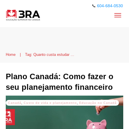
📞
604-684-0530
Home
|
Tag: Quanto custa estudar no Canadá
Plano Canadá: Como fazer o
seu planejamento financeiro
Canadá
,
Custo de vida e planejamento
,
Educação no Canadá