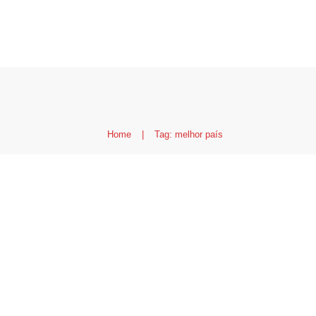
Home
|
Tag: melhor país
Canadá é o melhor pa
de vida do mundo
Canadá
,
Cultura e