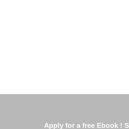
Pelo segundo ano consecutivo, o Canadá é co
mundo no quesito qualidade de vida. A afirma
ser divulgado
Read More
Apply for a free Ebook !