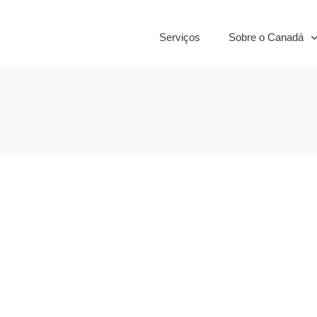
Serviços
Sobre o Canadá
ís em qualidade
 estilo de vida
,
Curiosidades