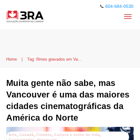
📞
604-684-0530
Home
|
Tag: filmes gravados em Vancouver
Muita gente não sabe, mas
Vancouver é uma das maiores
cidades cinematográficas da
América do Norte
Arte
,
Canadá
,
Cidades
,
Cultura e estilo de vida
,
Curiosidades
,
Vancouver