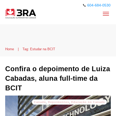
📞
604-684-0530
Home
|
Tag: Estudar na BCIT
Confira o depoimento de Luiza
Cabadas, aluna full-time da
BCIT
Canadá
,
Depoimentos
,
Educação no Canadá