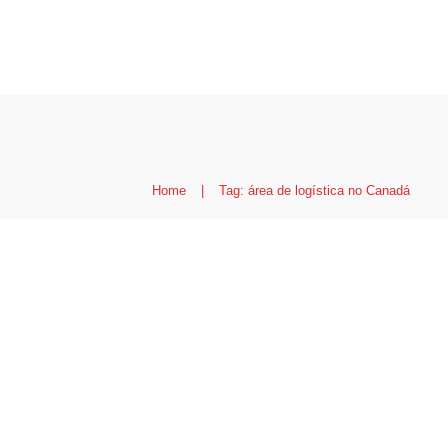
Home
|
Tag: área de logística no Canadá
Logística no Canadá: C
salários e futuro
Canad