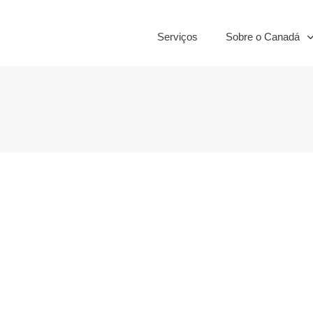
Serviços
Sobre o Canadá
arreira,
á
,
Empregabilidade
,
Trabalho