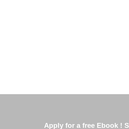
Se você parar para pensar, tudo envolve logís
as funções básicas, como ir ao supermercado, 
complexidade como
Read More
Apply for a free Ebook !