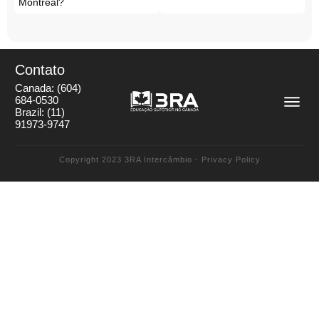
Montreal?
Contato
Canada:
(604)
684-0530
Brazil:
(11)
91973-9747
Copyright 2023
3RA Intercâmbio
-
Privacy Policy