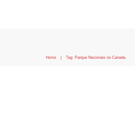
Home
|
Tag: Parque Nacionais no Canada
Mais de 40 Parques Na
conhecer no Canadá
Atraçõ