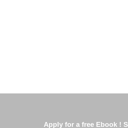
Se tem uma coisa que o Canadá é reconhecid
país cheio de belezas naturais. Independente 
algum destaque especial
Read More
Apply for a free Ebook !