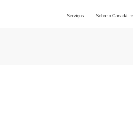
Serviços
Sobre o Canadá
cionais para
es turísticas
,
Canadá
,
Lazer