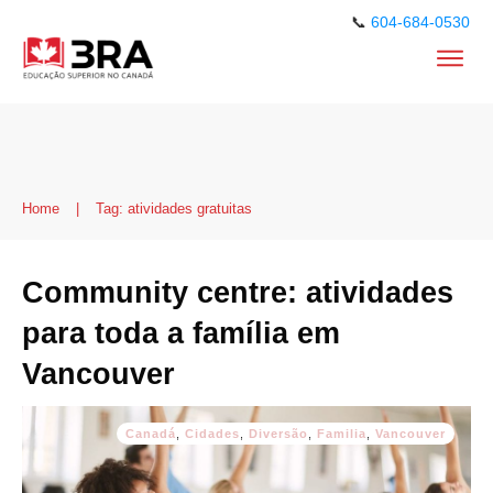
📞
604-684-0530
Home
|
Tag: atividades gratuitas
Community centre: atividades
para toda a família em
Vancouver
Canadá
,
Cidades
,
Diversão
,
Familia
,
Vancouver