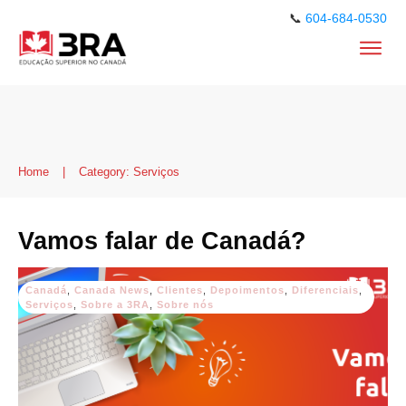
📞
604-684-0530
Home
|
Category: Serviços
Vamos falar de Canadá?
Canadá
,
Canada News
,
Clientes
,
Depoimentos
,
Diferenciais
,
Serviços
,
Sobre a 3RA
,
Sobre nós