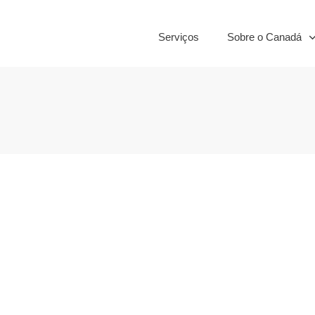
Serviços
Sobre o Canadá
a idade:
os para o
nadá
,
Familia
,
Terceira idade