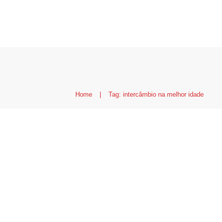
Home
|
Tag: intercâmbio na melhor idade
Intercâmbio na terceir
“embarquei aos 60 an
Canadá”
Ca