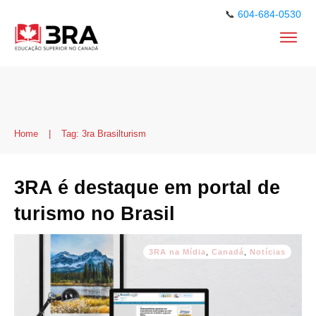
📞
604-684-0530
Home
|
Tag: 3ra Brasilturism
3RA é destaque em portal de
turismo no Brasil
3RA na Mídia
,
Canadá
,
Notícias