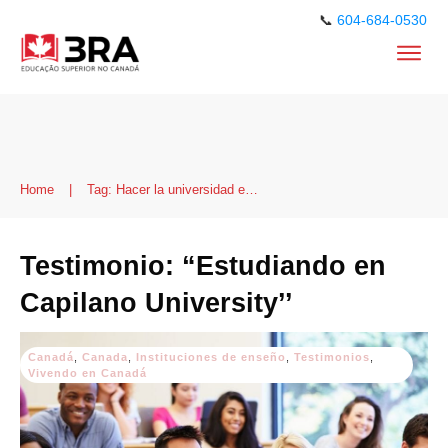
📞
604-684-0530
Home
|
Tag: Hacer la universidad en Canadá
Testimonio: “Estudiando en
Capilano University’’
Canadá
,
Canada
,
Instituciones de enseño
,
Testimonios
,
Vivendo en Canadá