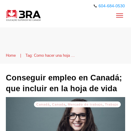
📞
604-684-0530
Home
|
Tag: Como hacer una hoja de vida
Conseguir empleo en Canadá;
que incluir en la hoja de vida
Canadá
,
Canada
,
Mercado de trabajo
,
Trabajo