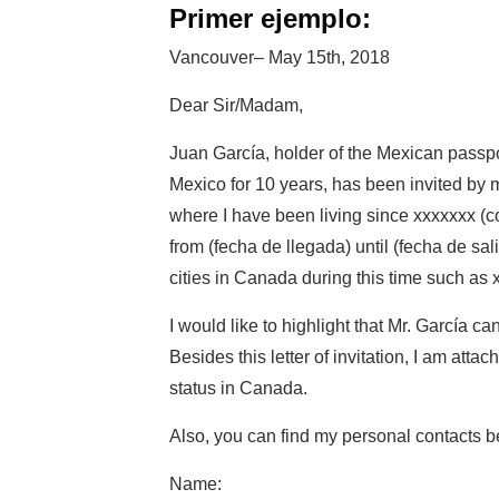
Primer ejemplo:
Vancouver– May 15th, 2018
Dear Sir/Madam,
Juan García, holder of the Mexican passport number XXXXXXXX‏
Mexico for 10 years, has been invited by m
where I have been living since xxxxxxx (
from (fecha de llegada) until (fecha de sal
cities in Canada during this time such as 
I would like to highlight that Mr. García ca
Besides this letter of invitation, I am at
status in Canada.
Also, you can find my personal contacts b
Name: