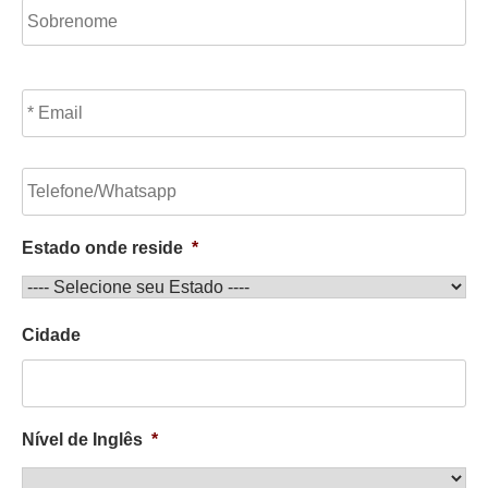
E
m
a
i
T
l
e
*
l
e
Estado onde reside
*
f
o
n
e
Cidade
Nível de Inglês
*