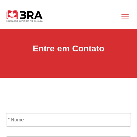
Entre em Contato
N
N
o
m
e
So
*