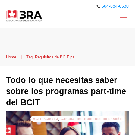
📞
604-684-0530
Home
|
Tag: Requisitos de BCIT part-time
Todo lo que necesitas saber
sobre los programas part-time
del BCIT
BCIT
,
Canadá
,
Canada
,
Instituciones de enseño