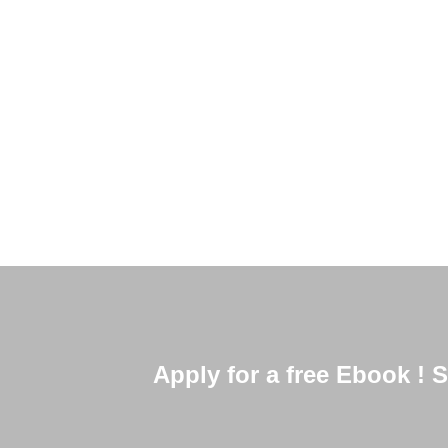
Uno de los lugares más bellos de Vancouver,
valle de montañas rodeadas por el mar y cerca
Read More
Apply for a free Ebook !