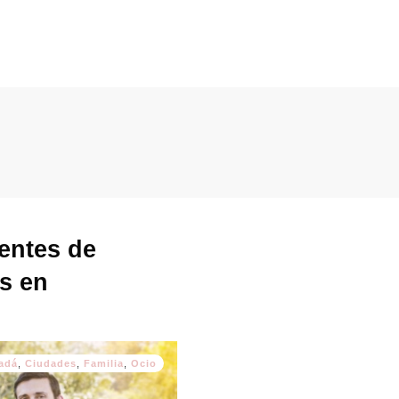
entes de
os en
adá
,
Ciudades
,
Familia
,
Ocio