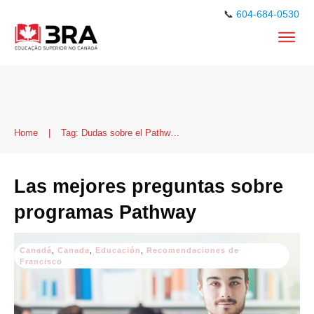
📞
604-684-0530
Home
|
Tag: Dudas sobre el Pathway program
Las mejores preguntas sobre
programas Pathway
Canadá
,
Canada
,
Educación
,
Recomendaciones de
Francisco