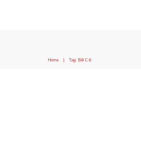
Home
|
Tag: Bill C-6
Nueva ley en beneficio
internacionales; ciuda
canadiense: en qué co
Canadá
,
Noticias
,
Visados